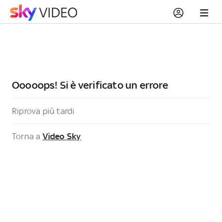
Ooooops! Si è verificato un errore
Riprova più tardi
Torna a
Video Sky