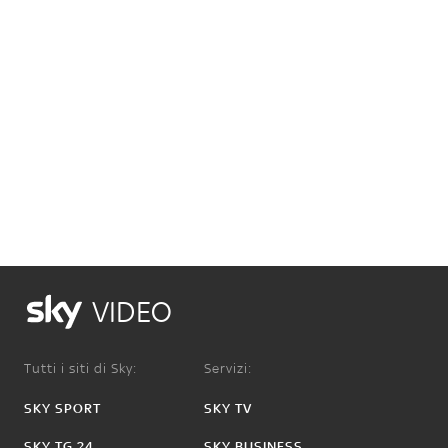
VIDEO
Tutti i siti di Sky:
Servizi:
SKY SPORT
SKY TV
SKY TG 24
SKY BUSINESS