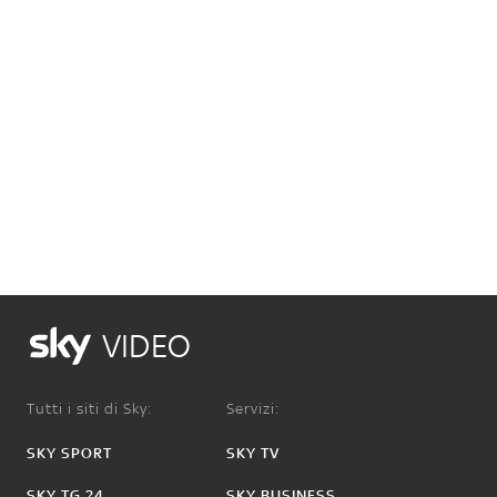
VIDEO
Tutti i siti di Sky:
Servizi:
SKY SPORT
SKY TV
SKY TG 24
SKY BUSINESS