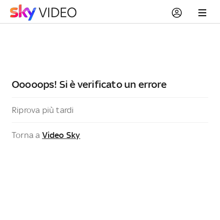
Ooooops! Si è verificato un errore
Riprova più tardi
Torna a
Video Sky