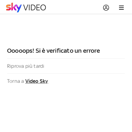
Ooooops! Si è verificato un errore
Riprova più tardi
Torna a
Video Sky