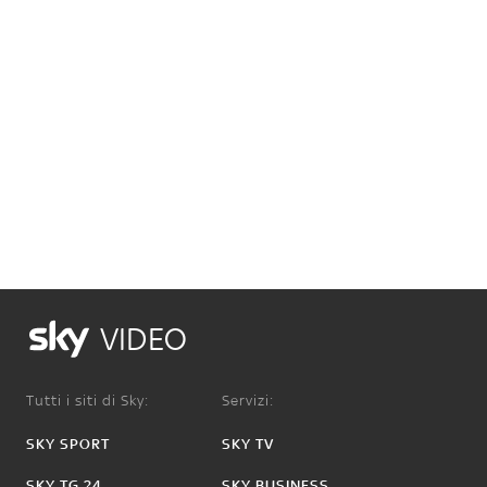
VIDEO
Tutti i siti di Sky:
Servizi:
SKY SPORT
SKY TV
SKY TG 24
SKY BUSINESS