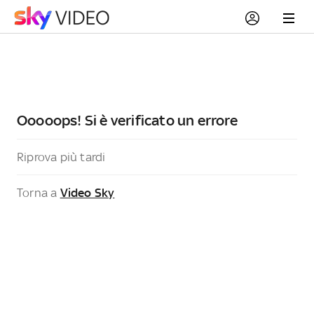
Ooooops! Si è verificato un errore
Riprova più tardi
Torna a
Video Sky