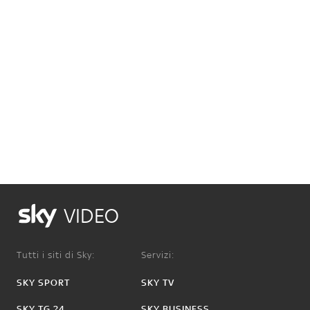
VIDEO
Tutti i siti di Sky:
Servizi:
SKY SPORT
SKY TV
SKY TG 24
SKY BUSINESS