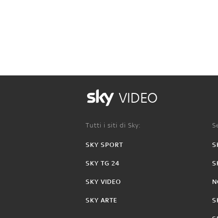
VIDEO
Tutti i siti di Sky:
Se
SKY SPORT
S
SKY TG 24
S
SKY VIDEO
N
SKY ARTE
S