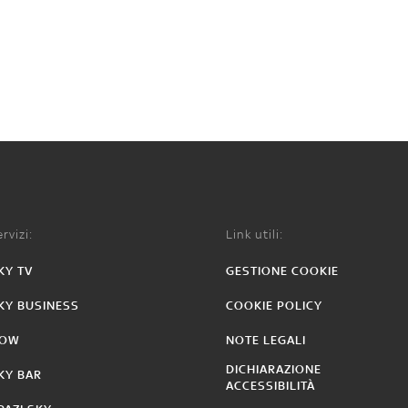
rvizi:
Link utili:
KY TV
GESTIONE COOKIE
KY BUSINESS
COOKIE POLICY
OW
NOTE LEGALI
DICHIARAZIONE
KY BAR
ACCESSIBILITÀ