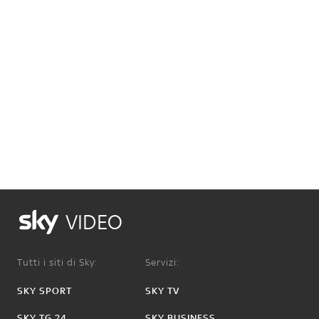
VIDEO
Tutti i siti di Sky:
Servizi:
SKY SPORT
SKY TV
SKY TG 24
SKY BUSINESS