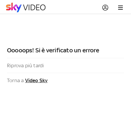
Ooooops! Si è verificato un errore
Riprova più tardi
Torna a
Video Sky