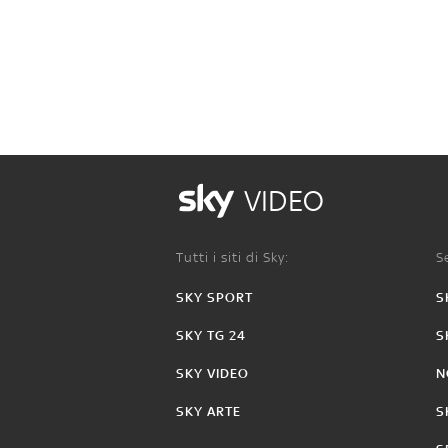
VIDEO
Tutti i siti di Sky:
Se
SKY SPORT
S
SKY TG 24
S
SKY VIDEO
N
SKY ARTE
S