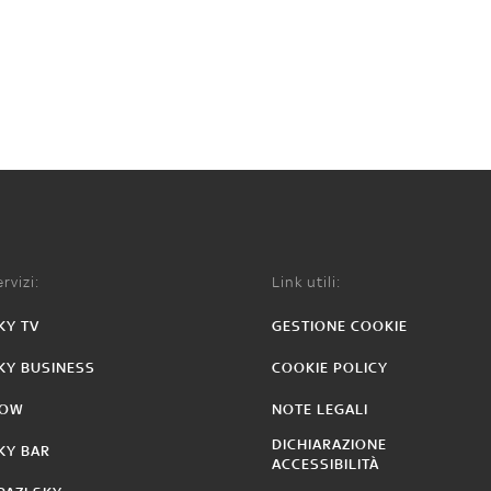
rvizi:
Link utili:
KY TV
GESTIONE COOKIE
KY BUSINESS
COOKIE POLICY
OW
NOTE LEGALI
DICHIARAZIONE
KY BAR
ACCESSIBILITÀ