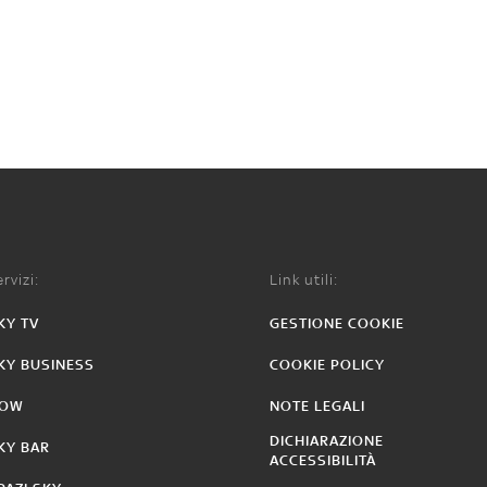
rvizi:
Link utili:
KY TV
GESTIONE COOKIE
KY BUSINESS
COOKIE POLICY
OW
NOTE LEGALI
DICHIARAZIONE
KY BAR
ACCESSIBILITÀ