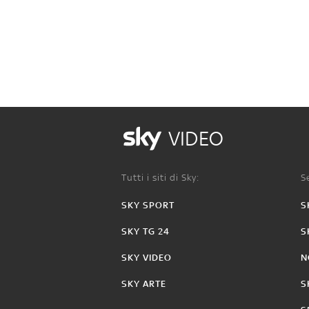
VIDEO
Tutti i siti di Sky:
Se
SKY SPORT
S
SKY TG 24
S
SKY VIDEO
N
SKY ARTE
S