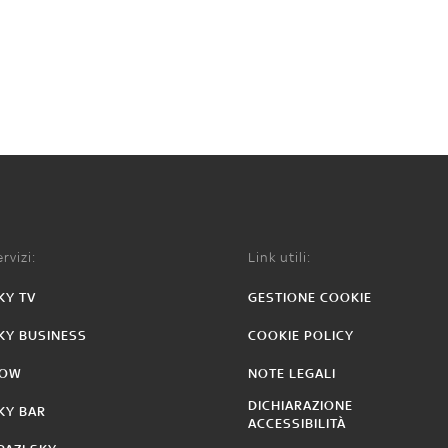
rvizi:
Link utili:
KY TV
GESTIONE COOKIE
KY BUSINESS
COOKIE POLICY
OW
NOTE LEGALI
DICHIARAZIONE
KY BAR
ACCESSIBILITÀ