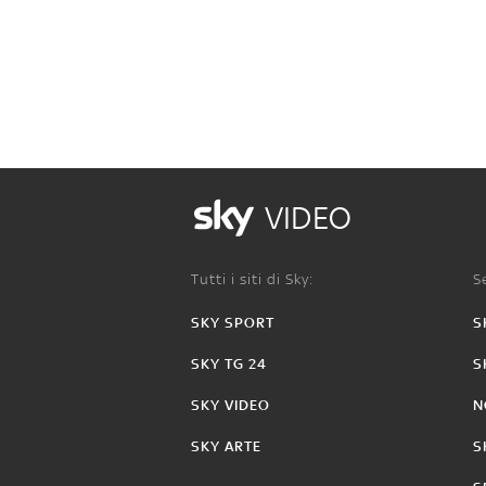
VIDEO
Tutti i siti di Sky:
Se
SKY SPORT
S
SKY TG 24
S
SKY VIDEO
N
SKY ARTE
S