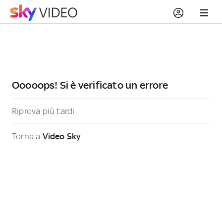
Ooooops! Si è verificato un errore
Riprova più tardi
Torna a
Video Sky