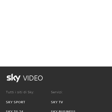
VIDEO
Tutti i siti di Sky:
Servizi:
SKY SPORT
SKY TV
SKY TG 24
SKY BUSINESS