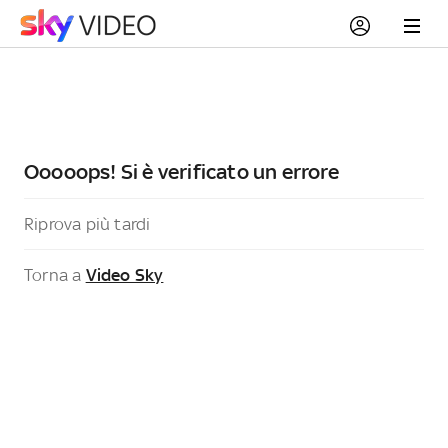
Ooooops! Si è verificato un errore
Riprova più tardi
Torna a
Video Sky