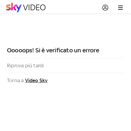
Ooooops! Si è verificato un errore
Riprova più tardi
Torna a
Video Sky