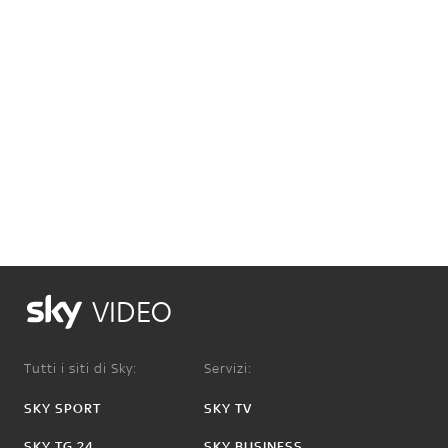
VIDEO
Tutti i siti di Sky:
Servizi:
SKY SPORT
SKY TV
SKY TG 24
SKY BUSINESS