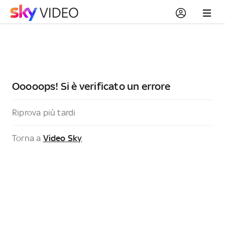
Ooooops! Si è verificato un errore
Riprova più tardi
Torna a
Video Sky