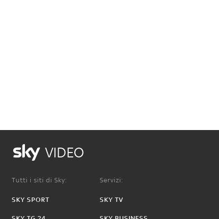
VIDEO
Tutti i siti di Sky:
Servizi:
SKY SPORT
SKY TV
SKY TG 24
SKY BUSINESS