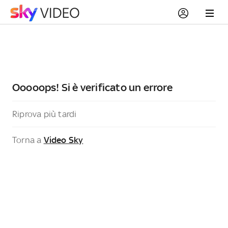
Ooooops! Si è verificato un errore
Riprova più tardi
Torna a
Video Sky