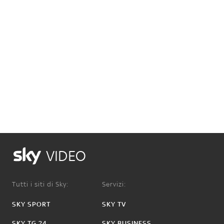
VIDEO
Tutti i siti di Sky:
Servizi:
SKY SPORT
SKY TV
SKY TG 24
SKY BUSINESS