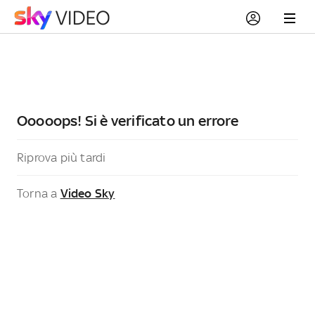
Ooooops! Si è verificato un errore
Riprova più tardi
Torna a
Video Sky