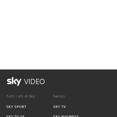
VIDEO
Tutti i siti di Sky:
Servizi:
SKY SPORT
SKY TV
SKY TG 24
SKY BUSINESS