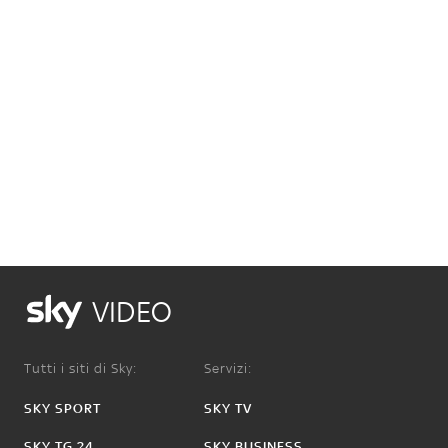
VIDEO
Tutti i siti di Sky:
Servizi:
SKY SPORT
SKY TV
SKY TG 24
SKY BUSINESS