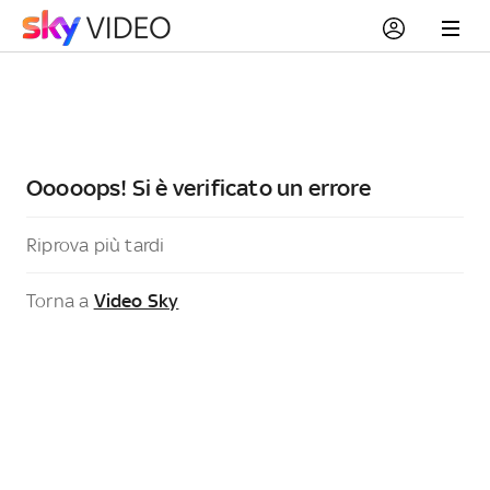
Ooooops! Si è verificato un errore
Riprova più tardi
Torna a
Video Sky