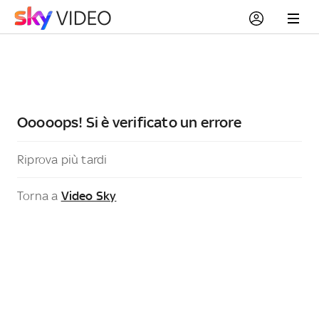
Ooooops! Si è verificato un errore
Riprova più tardi
Torna a
Video Sky