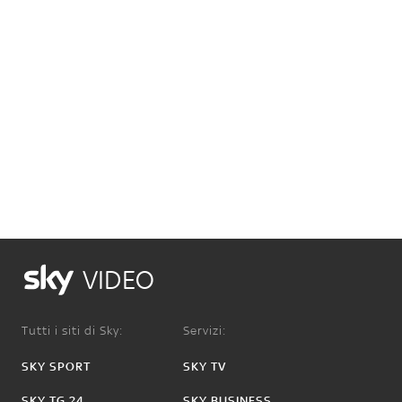
VIDEO
Tutti i siti di Sky:
Servizi:
SKY SPORT
SKY TV
SKY TG 24
SKY BUSINESS