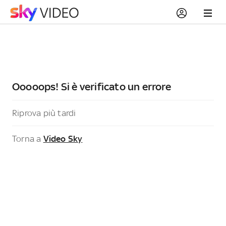
Ooooops! Si è verificato un errore
Riprova più tardi
Torna a
Video Sky