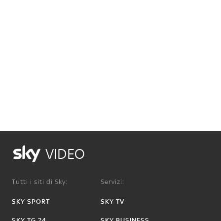
VIDEO
Tutti i siti di Sky:
Servizi:
SKY SPORT
SKY TV
SKY TG 24
SKY BUSINESS