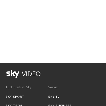
VIDEO
Tutti i siti di Sky:
Servizi:
SKY SPORT
SKY TV
SKY TG 24
SKY BUSINESS