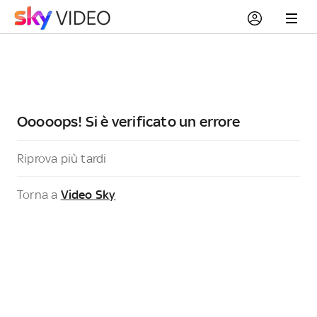
Ooooops! Si è verificato un errore
Riprova più tardi
Torna a
Video Sky