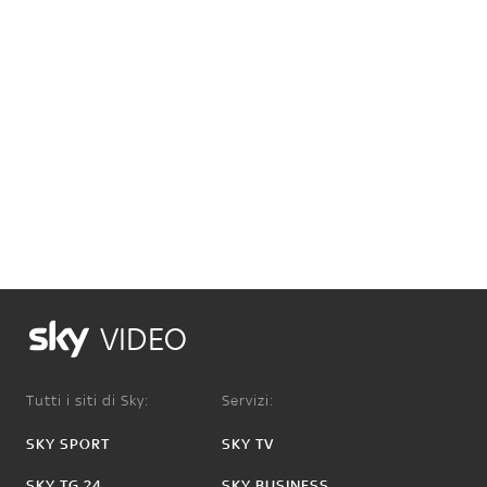
VIDEO
Tutti i siti di Sky:
Servizi:
SKY SPORT
SKY TV
SKY TG 24
SKY BUSINESS