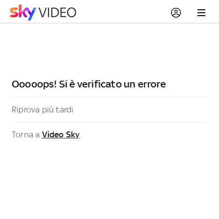
Ooooops! Si è verificato un errore
Riprova più tardi
Torna a
Video Sky