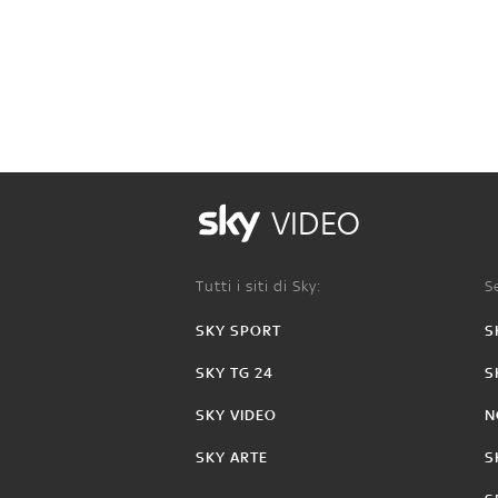
VIDEO
Tutti i siti di Sky:
Se
SKY SPORT
S
SKY TG 24
S
SKY VIDEO
N
SKY ARTE
S