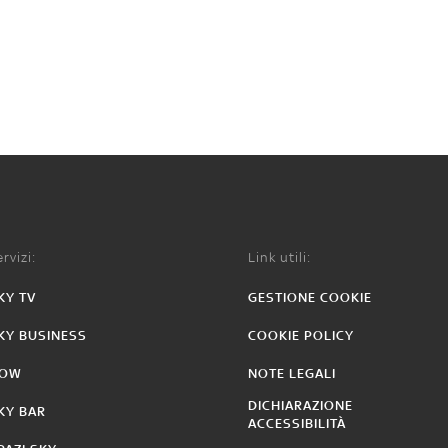
rvizi:
Link utili:
KY TV
GESTIONE COOKIE
KY BUSINESS
COOKIE POLICY
OW
NOTE LEGALI
DICHIARAZIONE
KY BAR
ACCESSIBILITÀ