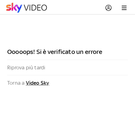
Ooooops! Si è verificato un errore
Riprova più tardi
Torna a
Video Sky