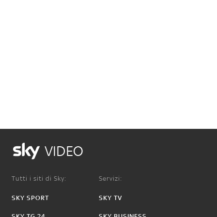
VIDEO
Tutti i siti di Sky:
Servizi:
SKY SPORT
SKY TV
SKY TG 24
SKY BUSINESS