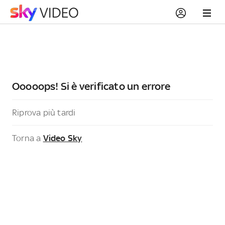
Ooooops! Si è verificato un errore
Riprova più tardi
Torna a
Video Sky