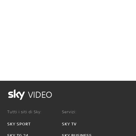
VIDEO
Tutti i siti di Sky:
Servizi:
SKY SPORT
SKY TV
SKY TG 24
SKY BUSINESS