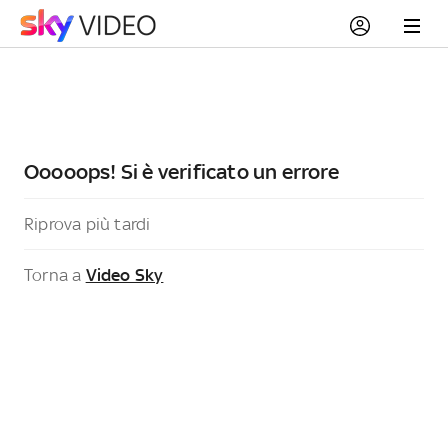
Ooooops! Si è verificato un errore
Riprova più tardi
Torna a
Video Sky