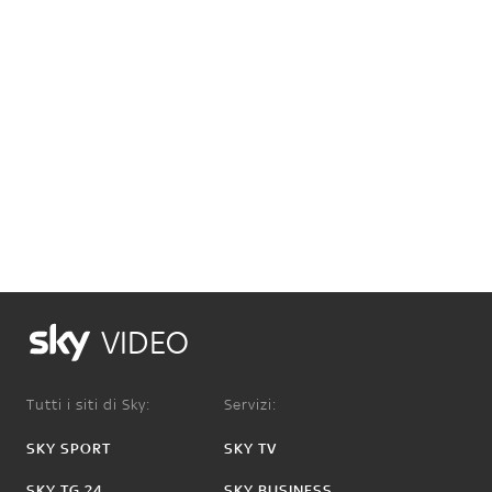
VIDEO
Tutti i siti di Sky:
Servizi:
SKY SPORT
SKY TV
SKY TG 24
SKY BUSINESS