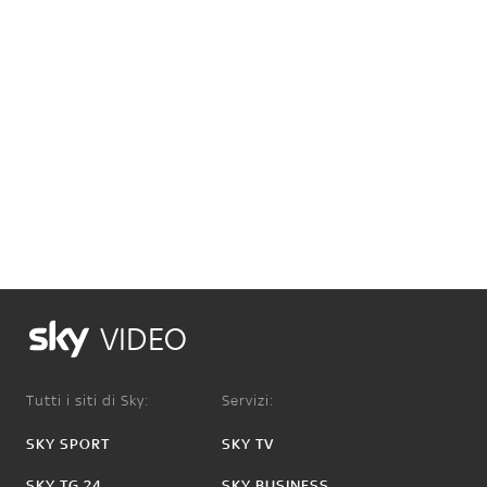
VIDEO
Tutti i siti di Sky:
Servizi:
SKY SPORT
SKY TV
SKY TG 24
SKY BUSINESS