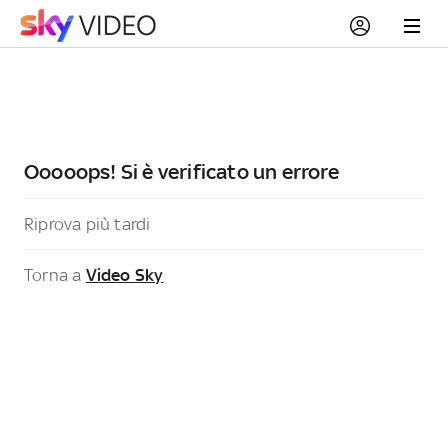
Ooooops! Si è verificato un errore
Riprova più tardi
Torna a
Video Sky