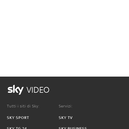
VIDEO
Tutti i siti di Sky:
Servizi:
SKY SPORT
SKY TV
SKY TG 24
SKY BUSINESS