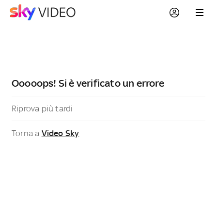
Ooooops! Si è verificato un errore
Riprova più tardi
Torna a
Video Sky