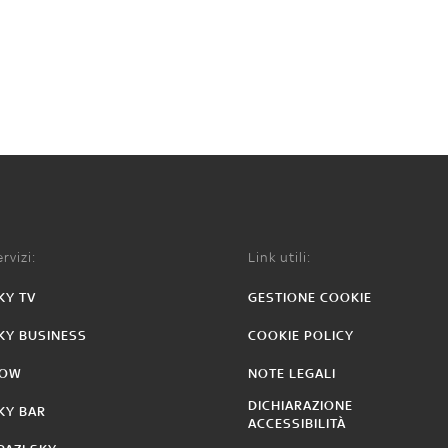
rvizi:
Link utili:
KY TV
GESTIONE COOKIE
KY BUSINESS
COOKIE POLICY
OW
NOTE LEGALI
DICHIARAZIONE
KY BAR
ACCESSIBILITÀ