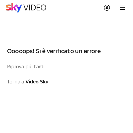
Ooooops! Si è verificato un errore
Riprova più tardi
Torna a
Video Sky