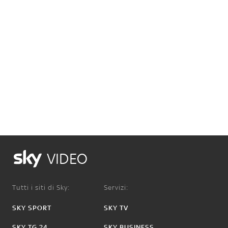
VIDEO
Tutti i siti di Sky:
Servizi:
SKY SPORT
SKY TV
SKY TG 24
SKY BUSINESS