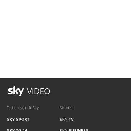
VIDEO
Tutti i siti di Sky:
Servizi:
SKY SPORT
SKY TV
SKY TG 24
SKY BUSINESS