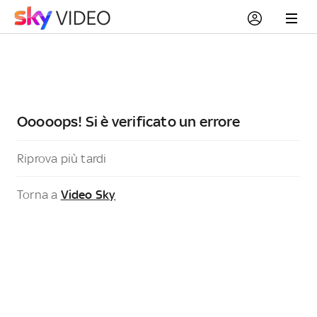
Ooooops! Si è verificato un errore
Riprova più tardi
Torna a
Video Sky