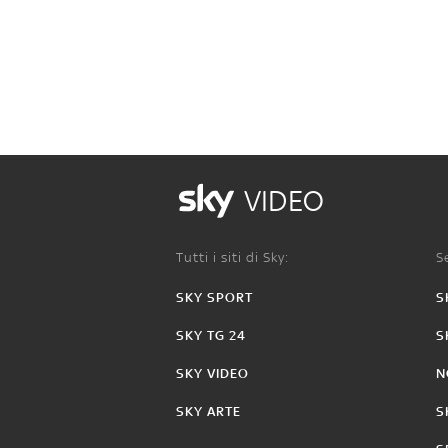
VIDEO
Tutti i siti di Sky:
Se
SKY SPORT
S
SKY TG 24
S
SKY VIDEO
N
SKY ARTE
S