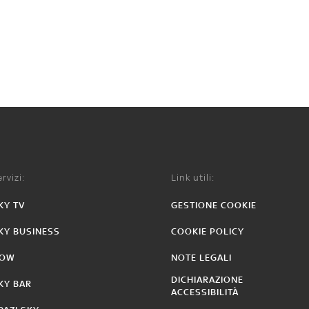
rvizi:
Link utili:
KY TV
GESTIONE COOKIE
KY BUSINESS
COOKIE POLICY
OW
NOTE LEGALI
DICHIARAZIONE
KY BAR
ACCESSIBILITÀ