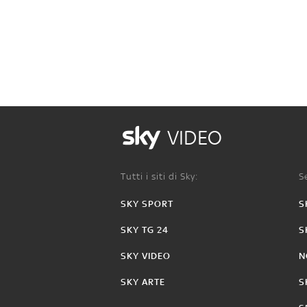
VIDEO
Tutti i siti di Sky:
Se
SKY SPORT
S
SKY TG 24
S
SKY VIDEO
N
SKY ARTE
S