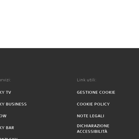
rvizi:
Link utili:
KY TV
GESTIONE COOKIE
KY BUSINESS
COOKIE POLICY
OW
NOTE LEGALI
DICHIARAZIONE
KY BAR
ACCESSIBILITÀ