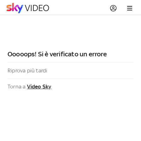
Ooooops! Si è verificato un errore
Riprova più tardi
Torna a
Video Sky