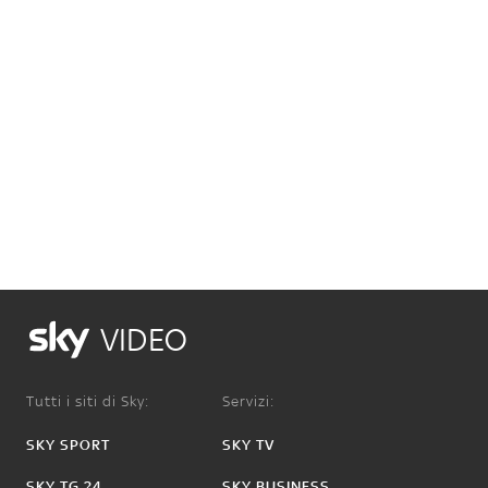
VIDEO
Tutti i siti di Sky:
Servizi:
SKY SPORT
SKY TV
SKY TG 24
SKY BUSINESS