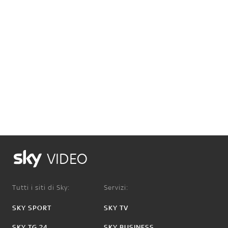
VIDEO
Tutti i siti di Sky:
Servizi:
SKY SPORT
SKY TV
SKY TG 24
SKY BUSINESS