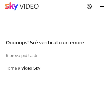
Ooooops! Si è verificato un errore
Riprova più tardi
Torna a
Video Sky