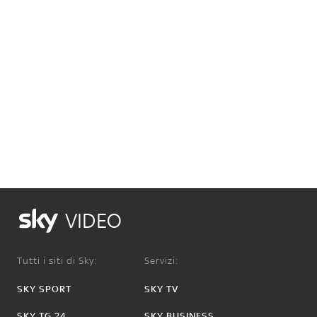
VIDEO
Tutti i siti di Sky:
Servizi:
SKY SPORT
SKY TV
SKY TG 24
SKY BUSINESS