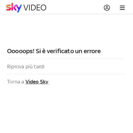
Ooooops! Si è verificato un errore
Riprova più tardi
Torna a
Video Sky