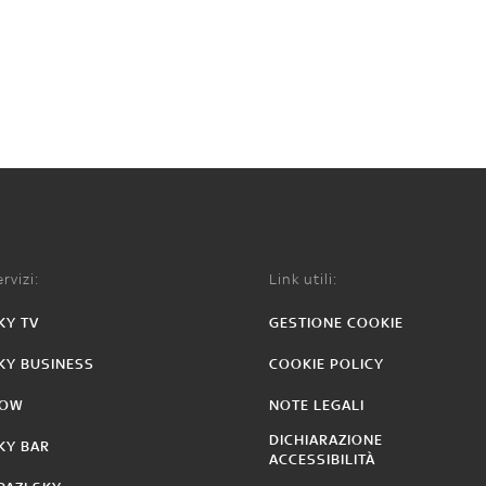
rvizi:
Link utili:
KY TV
GESTIONE COOKIE
KY BUSINESS
COOKIE POLICY
OW
NOTE LEGALI
DICHIARAZIONE
KY BAR
ACCESSIBILITÀ