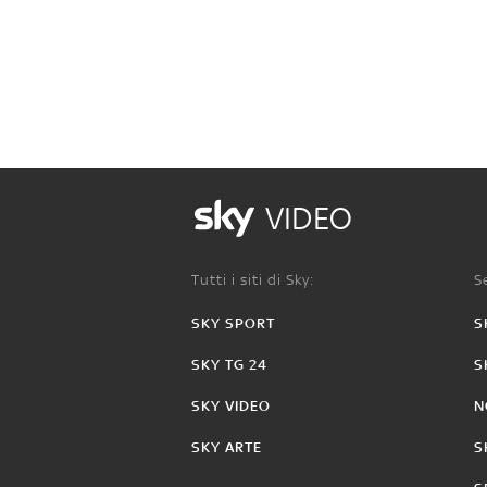
VIDEO
Tutti i siti di Sky:
Se
SKY SPORT
S
SKY TG 24
S
SKY VIDEO
N
SKY ARTE
S