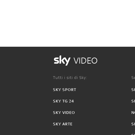
VIDEO
Tutti i siti di Sky:
Se
SKY SPORT
S
SKY TG 24
S
SKY VIDEO
N
SKY ARTE
S