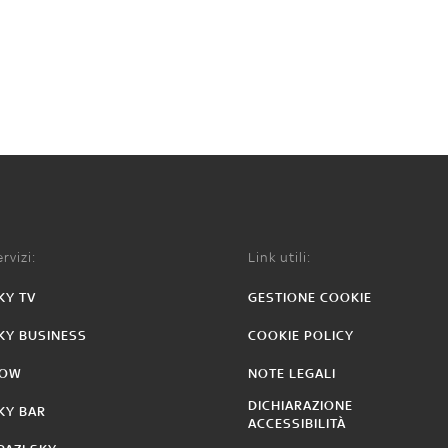
rvizi:
Link utili:
KY TV
GESTIONE COOKIE
KY BUSINESS
COOKIE POLICY
OW
NOTE LEGALI
DICHIARAZIONE
KY BAR
ACCESSIBILITÀ