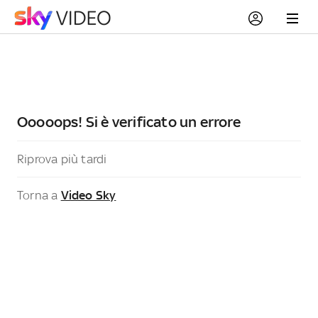
Ooooops! Si è verificato un errore
Riprova più tardi
Torna a
Video Sky