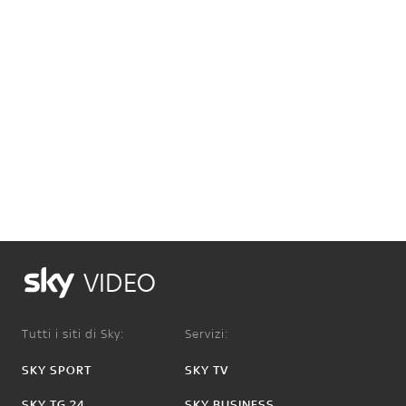
VIDEO
Tutti i siti di Sky:
Servizi:
SKY SPORT
SKY TV
SKY TG 24
SKY BUSINESS