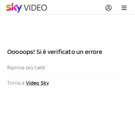
Ooooops! Si è verificato un errore
Riprova più tardi
Torna a
Video Sky