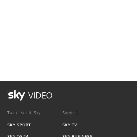
VIDEO
Tutti i siti di Sky:
Servizi:
SKY SPORT
SKY TV
SKY TG 24
SKY BUSINESS