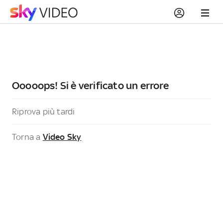
Ooooops! Si è verificato un errore
Riprova più tardi
Torna a
Video Sky