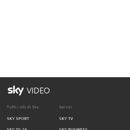
VIDEO
Tutti i siti di Sky:
Servizi:
SKY SPORT
SKY TV
SKY TG 24
SKY BUSINESS