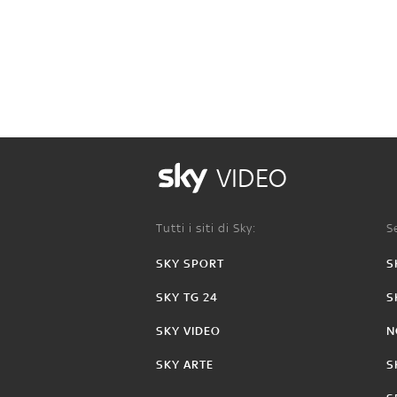
VIDEO
Tutti i siti di Sky:
Se
SKY SPORT
S
SKY TG 24
S
SKY VIDEO
N
SKY ARTE
S