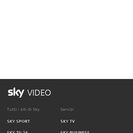
VIDEO
Tutti i siti di Sky:
Servizi:
SKY SPORT
SKY TV
SKY TG 24
SKY BUSINESS