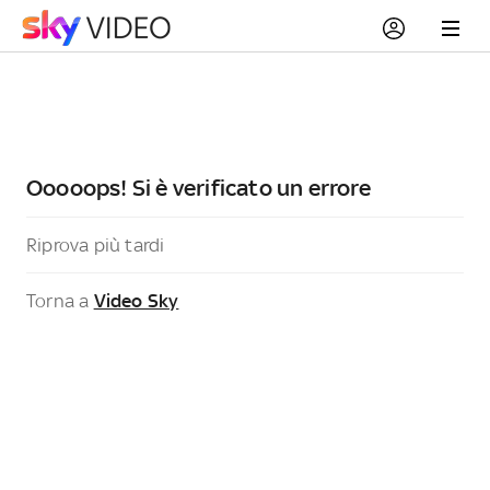
Ooooops! Si è verificato un errore
Riprova più tardi
Torna a
Video Sky