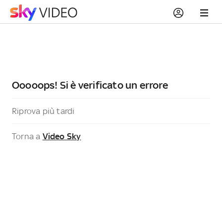
Ooooops! Si è verificato un errore
Riprova più tardi
Torna a
Video Sky