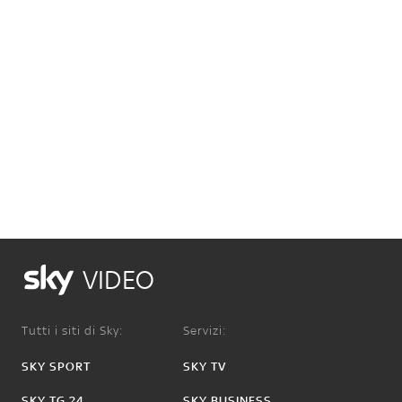
VIDEO
Tutti i siti di Sky:
Servizi:
SKY SPORT
SKY TV
SKY TG 24
SKY BUSINESS