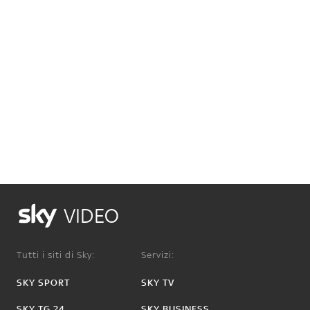
VIDEO
Tutti i siti di Sky:
Servizi:
SKY SPORT
SKY TV
SKY TG 24
SKY BUSINESS