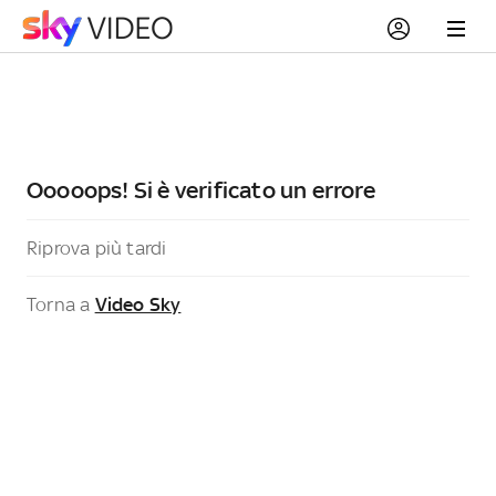
Ooooops! Si è verificato un errore
Riprova più tardi
Torna a
Video Sky