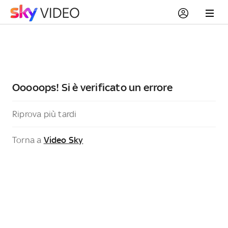
Ooooops! Si è verificato un errore
Riprova più tardi
Torna a
Video Sky