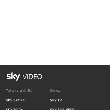
VIDEO
Tutti i siti di Sky:
Servizi:
SKY SPORT
SKY TV
SKY TG 24
SKY BUSINESS