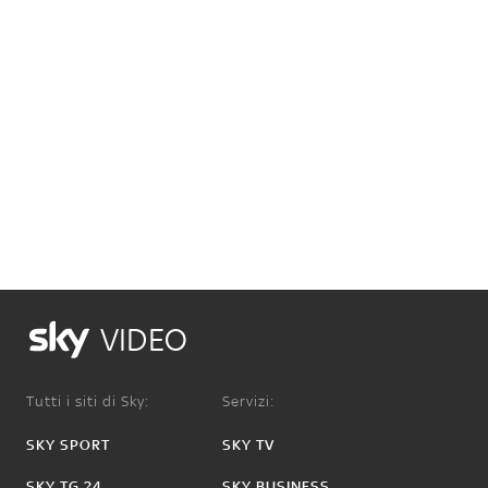
VIDEO
Tutti i siti di Sky:
Servizi:
SKY SPORT
SKY TV
SKY TG 24
SKY BUSINESS