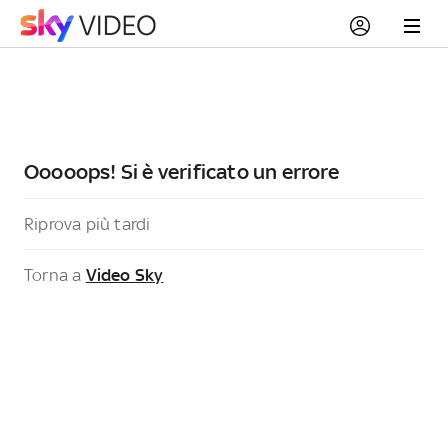
Ooooops! Si è verificato un errore
Riprova più tardi
Torna a
Video Sky