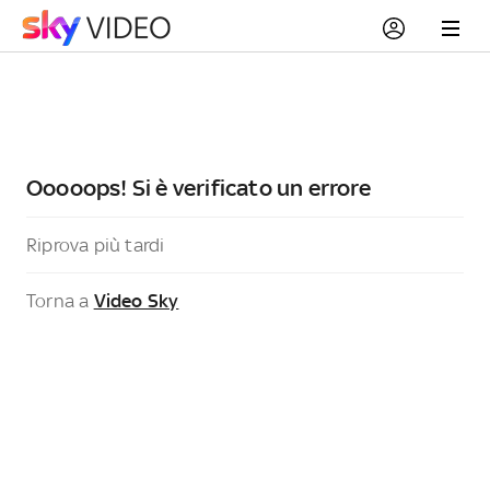
Ooooops! Si è verificato un errore
Riprova più tardi
Torna a
Video Sky