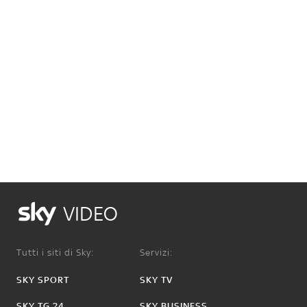
VIDEO
Tutti i siti di Sky:
Servizi:
SKY SPORT
SKY TV
SKY TG 24
SKY BUSINESS