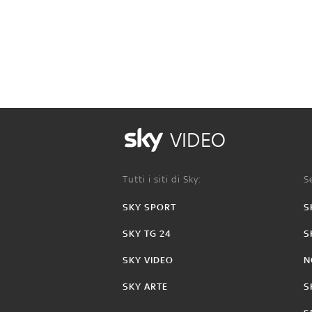
VIDEO
Tutti i siti di Sky:
Se
SKY SPORT
S
SKY TG 24
S
SKY VIDEO
N
SKY ARTE
S