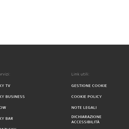
rvizi:
Link utili:
KY TV
GESTIONE COOKIE
KY BUSINESS
COOKIE POLICY
OW
NOTE LEGALI
DICHIARAZIONE
KY BAR
ACCESSIBILITÀ