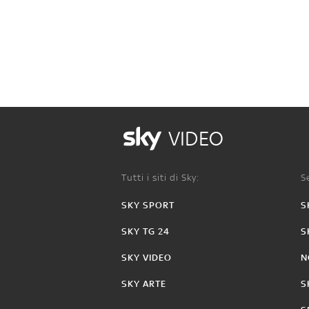
VIDEO
Tutti i siti di Sky:
Se
SKY SPORT
S
SKY TG 24
S
SKY VIDEO
N
SKY ARTE
S