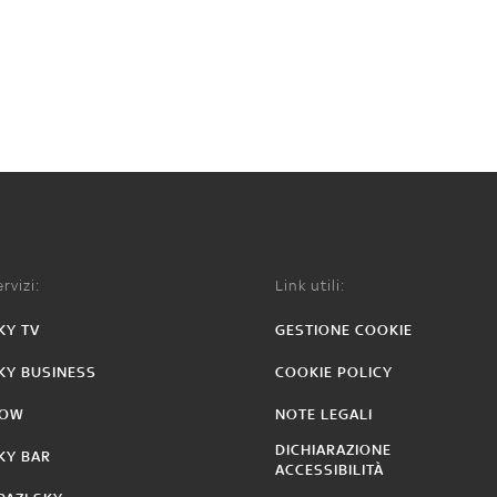
rvizi:
Link utili:
KY TV
GESTIONE COOKIE
KY BUSINESS
COOKIE POLICY
OW
NOTE LEGALI
DICHIARAZIONE
KY BAR
ACCESSIBILITÀ