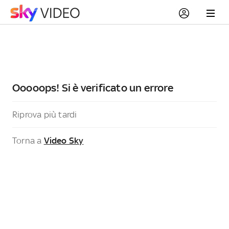
Ooooops! Si è verificato un errore
Riprova più tardi
Torna a
Video Sky