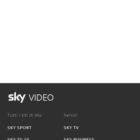
VIDEO
Tutti i siti di Sky:
Servizi:
SKY SPORT
SKY TV
SKY TG 24
SKY BUSINESS