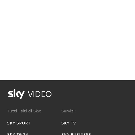
VIDEO
Tutti i siti di Sky:
Servizi:
SKY SPORT
SKY TV
SKY TG 24
SKY BUSINESS