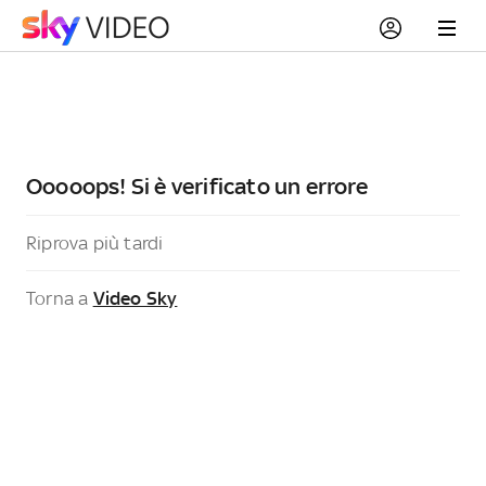
Ooooops! Si è verificato un errore
Riprova più tardi
Torna a
Video Sky